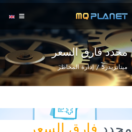
اختر لغتك
محدد فارق السعر
ميتاتريدر5 / إدارة المخاطر
محدد
فارق السعر