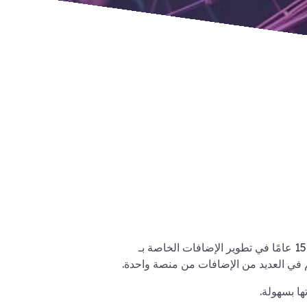
PlanSet هو منتج جديد تم تطويره بواسطة شركة تتمتع بخبرة تزيد عن 15 عامًا في تطوير الإضافات الخاصة بـ
ها بسهولة.