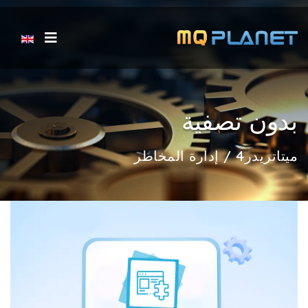
اختر لغتك
بدون تصفية
ميتاتريدر4 / إدارة المخاطر