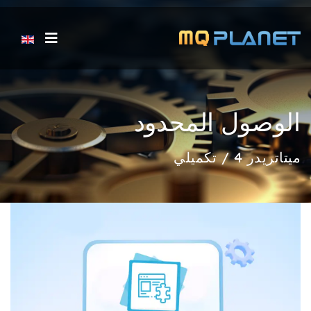
اختر لغتك
الوصول المحدود
ميتاتريدر 4 / تكميلي